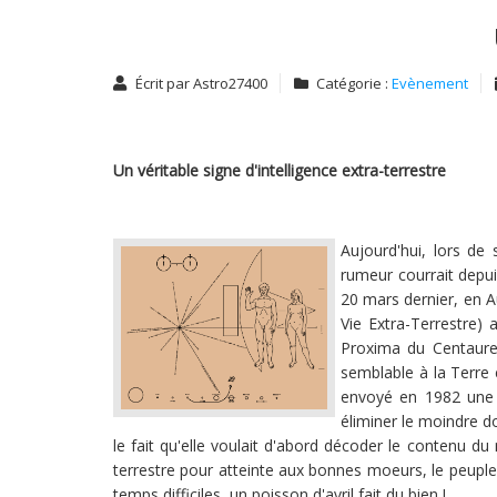
Écrit par
Astro27400
Catégorie :
Evènement
Un véritable signe d'intelligence extra-terrestre
Aujourd'hui, lors de
rumeur courrait depuis
20 mars dernier, en A
Vie Extra-Terrestre) 
Proxima du Centaure.
semblable à la Terre e
envoyé en 1982 une 
éliminer le moindre do
le fait qu'elle voulait d'abord décoder le contenu d
terrestre pour atteinte aux bonnes moeurs, le peupl
temps difficiles, un poisson d'avril fait du bien !