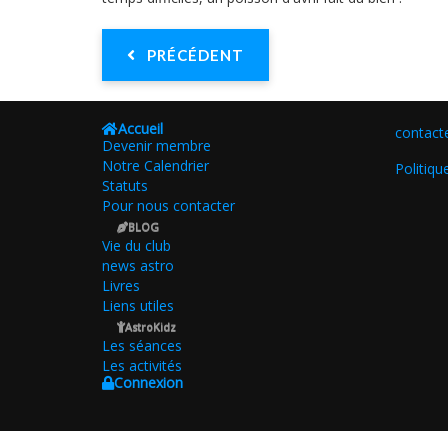
PRÉCÉDENT
Accueil
contact
Devenir membre
Notre Calendrier
Politiqu
Statuts
Pour nous contacter
BLOG
Vie du club
news astro
Livres
Liens utiles
AstroKidz
Les séances
Les activités
Connexion