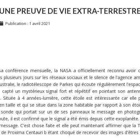
UNE PREUVE DE VIE EXTRA-TERRESTR
Publication : 1 avril 2021
 sa conférence mensuelle, la NASA a officiellement reconnu avoir 
 plusieurs jours sur les réseaux sociaux et le silence de l'agence am
ustralie, le radiotélescope de Parkes qui écoute régulièrement l'es
a capté un mystérieux signal fort et répétitif en pointant son anten
 Située à 4 années-lumière, cette étoile est intéressante car ell
n taille et qui se situe dans la zone habitable par rapport à son étoile
sonde qui portait sur un de ses panneaux le message en photogr
ute, il est confirmé que le signal a été émis depuis cette exoplanète.
u message. C'est chose faite et elle peut maintenant affirmer que la 
e de Proxima Centauri b étant choqué de recevoir des images d'êtres