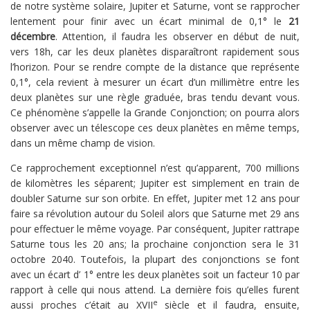
de notre système solaire, Jupiter et Saturne, vont se rapprocher
lentement pour finir avec un écart minimal de 0,1° le
21
décembre
. Attention, il faudra les observer en début de nuit,
vers 18h, car les deux planètes disparaîtront rapidement sous
l’horizon. Pour se rendre compte de la distance que représente
0,1°, cela revient à mesurer un écart d’un millimètre entre les
deux planètes sur une règle graduée, bras tendu devant vous.
Ce phénomène s’appelle la Grande Conjonction; on pourra alors
observer avec un télescope ces deux planètes en même temps,
dans un même champ de vision.
Ce rapprochement exceptionnel n’est qu’apparent, 700 millions
de kilomètres les séparent; Jupiter est simplement en train de
doubler Saturne sur son orbite. En effet, Jupiter met 12 ans pour
faire sa révolution autour du Soleil alors que Saturne met 29 ans
pour effectuer le même voyage. Par conséquent, Jupiter rattrape
Saturne tous les 20 ans; la prochaine conjonction sera le 31
octobre 2040. Toutefois, la plupart des conjonctions se font
avec un écart d’ 1° entre les deux planètes soit un facteur 10 par
rapport à celle qui nous attend. La dernière fois qu’elles furent
e
aussi proches c’était au XVII
siècle et il faudra, ensuite,