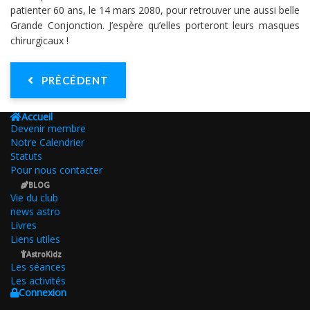
patienter 60 ans, le 14 mars 2080, pour retrouver une aussi belle
Grande Conjonction. J’espère qu’elles porteront leurs masques
chirurgicaux !
PRÉCÉDENT
Accueil
Devenir membre
Notre Calendrier
Statuts
Pour nous contacter
BLOG
Vie du club
news astro
Livres
Liens utiles
AstroKidz
Les séances
Les activités
Connexion