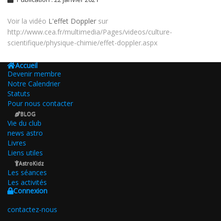
Voir la vidéo
L'effet Doppler
sur
http://www.cea.fr/multimedia/Pages/videos/culture-
scientifique/physique-chimie/effet-doppler.aspx
Accueil
Devenir membre
Notre Calendrier
Statuts
Pour nous contacter
BLOG
Vie du club
news astro
Livres
Liens utiles
AstroKidz
Les séances
Les activités
Connexion
contactez-nous