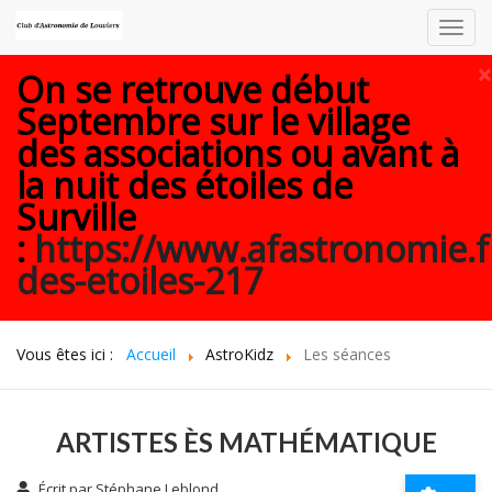
Toggl
navig
×
On se retrouve début
Septembre sur le village
des associations ou avant à
la nuit des étoiles de
Surville
:
https://www.afastronomie.f
des-etoiles-217
Vous êtes ici :
Accueil
AstroKidz
Les séances
ARTISTES ÈS MATHÉMATIQUE
Écrit par
Stéphane Leblond