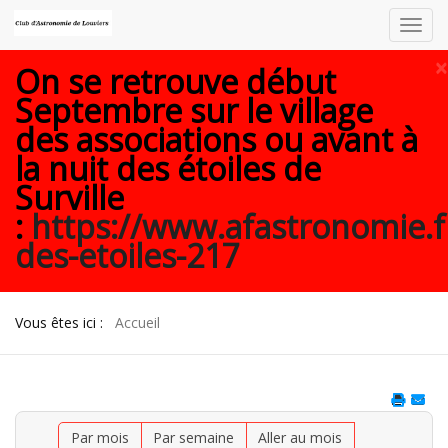
Toggl
navig
×
On se retrouve début
Septembre sur le village
des associations ou avant à
la nuit des étoiles de
Surville
:
https://www.afastronomie.f
des-etoiles-217
Vous êtes ici :
Accueil
Par mois
Par semaine
Aller au mois