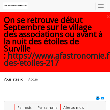
Toggl
navig
×
On se retrouve début
Septembre sur le village
des associations ou avant à
la nuit des étoiles de
Surville
:
https://www.afastronomie.f
des-etoiles-217
Vous êtes ici :
Accueil
Par mois
Par semaine
Aller au mois