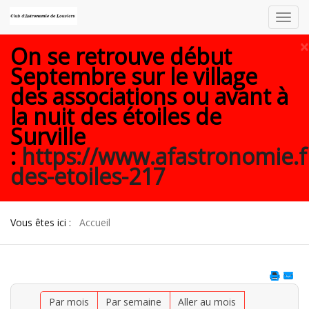
Toggl
navig
×
On se retrouve début
Septembre sur le village
des associations ou avant à
la nuit des étoiles de
Surville
:
https://www.afastronomie.f
des-etoiles-217
Vous êtes ici :
Accueil
Par mois
Par semaine
Aller au mois