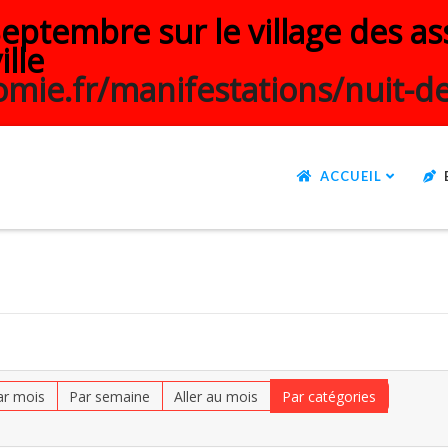
ptembre sur le village des ass
ille
mie.fr/manifestations/nuit-de
ACCUEIL
ar mois
Par semaine
Aller au mois
Par catégories