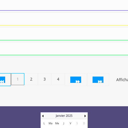
1
2
3
4
Affich
Janvier 2025
L
Ma
Me
J
V
S
D