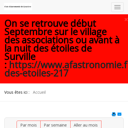
Toggl
navig
×
On se retrouve début
Septembre sur le village
des associations ou avant à
la nuit des étoiles de
Surville
:
https://www.afastronomie.f
des-etoiles-217
Vous êtes ici :
Accueil
Par mois
Par semaine
Aller au mois