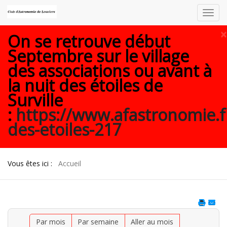
Toggl
navig
×
On se retrouve début
Septembre sur le village
des associations ou avant à
la nuit des étoiles de
Surville
:
https://www.afastronomie.f
des-etoiles-217
Vous êtes ici :
Accueil
Par mois
Par semaine
Aller au mois