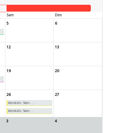
Sam
Dim
5
6
12
13
19
20
26
27
Astrokidz- Séan ...
Astrokidz- Séan ...
3
4