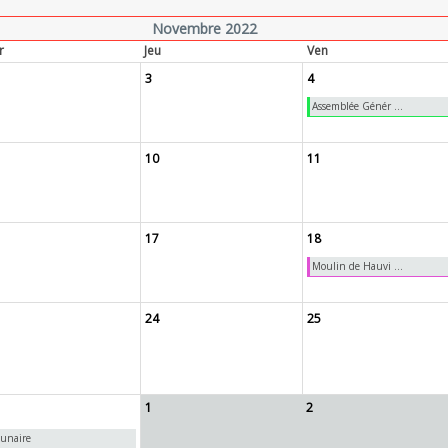
Novembre 2022
r
Jeu
Ven
3
4
Assemblée Génér ...
10
11
17
18
Moulin de Hauvi ...
24
25
1
2
lunaire