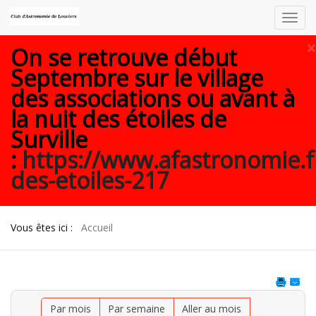
Toggl
navig
×
On se retrouve début
Septembre sur le village
des associations ou avant à
la nuit des étoiles de
Surville
:
https://www.afastronomie.f
des-etoiles-217
Vous êtes ici :
Accueil
Par mois
Par semaine
Aller au mois