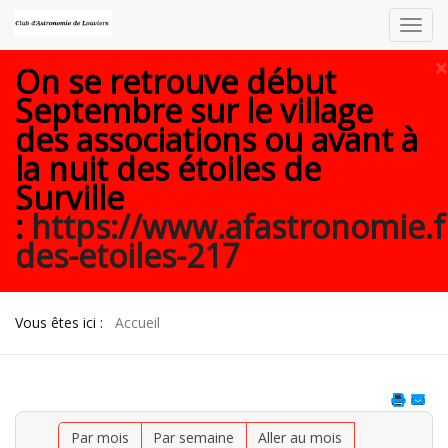
Toggl
navig
×
On se retrouve début
Septembre sur le village
des associations ou avant à
la nuit des étoiles de
Surville
:
https://www.afastronomie.f
des-etoiles-217
Vous êtes ici :
Accueil
Par mois
Par semaine
Aller au mois