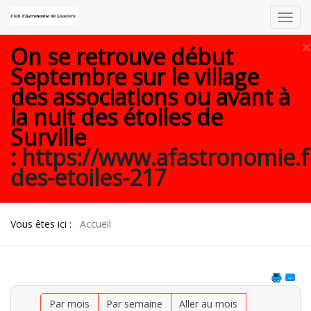
Toggl
navig
×
On se retrouve début
Septembre sur le village
des associations ou avant à
la nuit des étoiles de
Surville
:
https://www.afastronomie.f
des-etoiles-217
Vous êtes ici :
Accueil
Par mois
Par semaine
Aller au mois