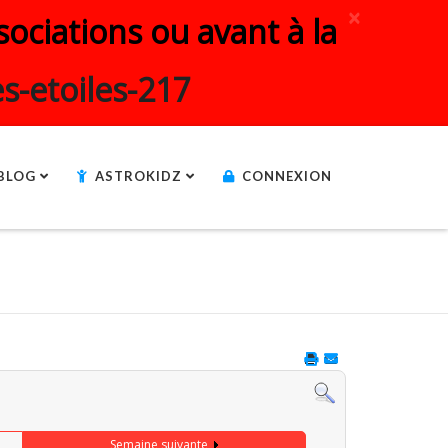
×
ociations ou avant à la
s-etoiles-217
BLOG
ASTROKIDZ
CONNEXION
Semaine suivante