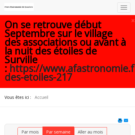
Toggl
navig
×
On se retrouve début
Septembre sur le village
des associations ou avant à
la nuit des étoiles de
Surville
:
https://www.afastronomie.f
des-etoiles-217
Vous êtes ici :
Accueil
Par mois
Par semaine
Aller au mois