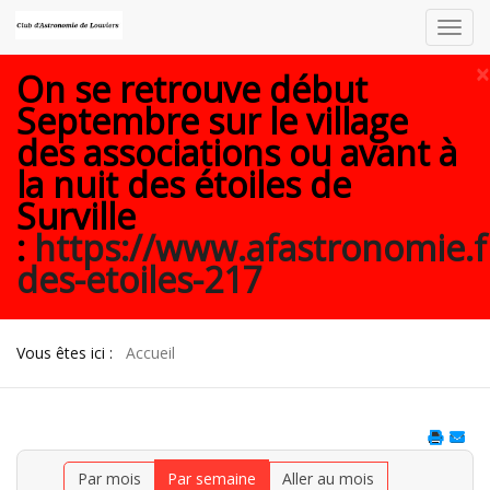
Toggl
navig
×
On se retrouve début
Septembre sur le village
des associations ou avant à
la nuit des étoiles de
Surville
:
https://www.afastronomie.f
des-etoiles-217
Vous êtes ici :
Accueil
Par mois
Par semaine
Aller au mois