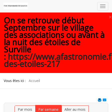
Toggl
navig
×
On se retrouve début
Septembre sur le village
des associations ou avant à
la nuit des étoiles de
Surville
:
https://www.afastronomie.f
des-etoiles-217
Vous êtes ici :
Accueil
Par mois
Par semaine
Aller au mois