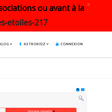
×
ociations ou avant à la
s-etoiles-217
BLOG
ASTROKIDZ
CONNEXION
Semaine suivante