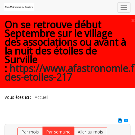
Toggl
navig
×
On se retrouve début
Septembre sur le village
des associations ou avant à
la nuit des étoiles de
Surville
:
https://www.afastronomie.f
des-etoiles-217
Vous êtes ici :
Accueil
Par mois
Par semaine
Aller au mois