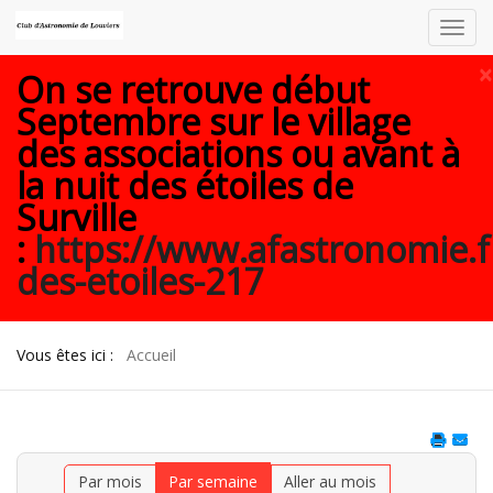
Toggl
navig
×
On se retrouve début
Septembre sur le village
des associations ou avant à
la nuit des étoiles de
Surville
:
https://www.afastronomie.f
des-etoiles-217
Vous êtes ici :
Accueil
Par mois
Par semaine
Aller au mois