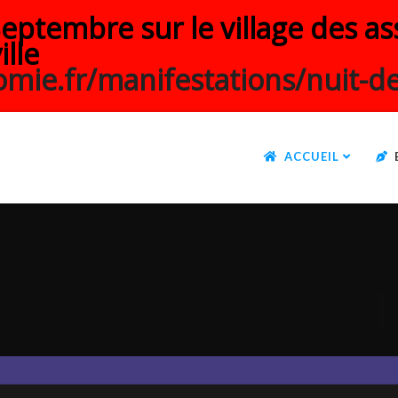
ptembre sur le village des ass
ille
mie.fr/manifestations/nuit-de
ACCUEIL