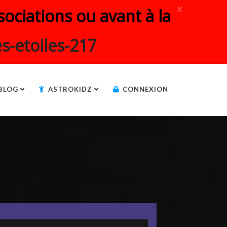
×
ociations ou avant à la
s-etoiles-217
BLOG
ASTROKIDZ
CONNEXION