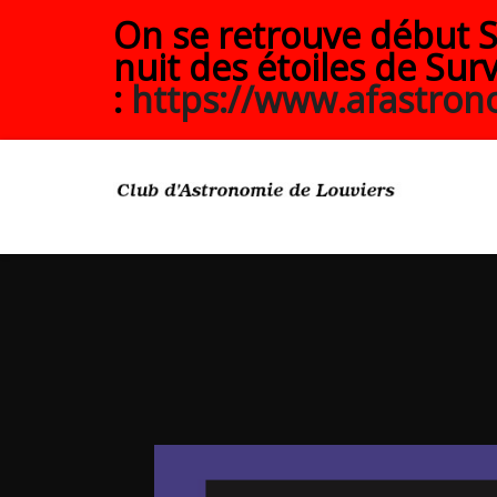
On se retrouve début Se
nuit des étoiles de Surv
:
https://www.afastrono