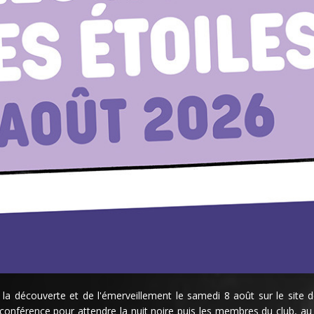
la découverte et de l'émerveillement le samedi 8 août sur le site d
e conférence pour attendre la nuit noire puis les membres du club, au