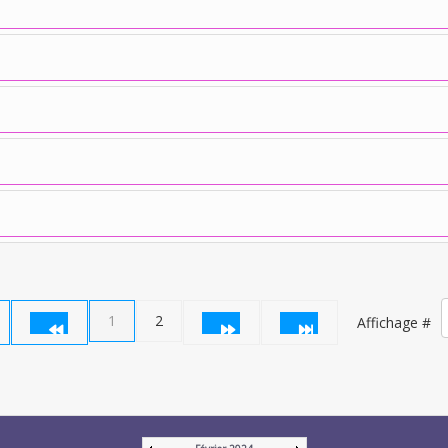
1
2
Affichage #