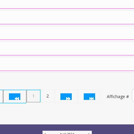
1
2
Affichage #