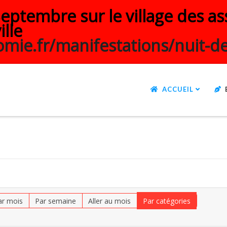
ptembre sur le village des ass
ille
mie.fr/manifestations/nuit-de
ACCUEIL
ar mois
Par semaine
Aller au mois
Par catégories