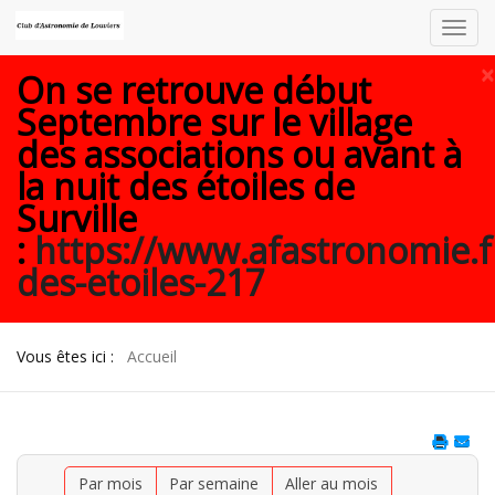
Toggl
navig
×
On se retrouve début
Septembre sur le village
des associations ou avant à
la nuit des étoiles de
Surville
:
https://www.afastronomie.f
des-etoiles-217
Vous êtes ici :
Accueil
Par mois
Par semaine
Aller au mois