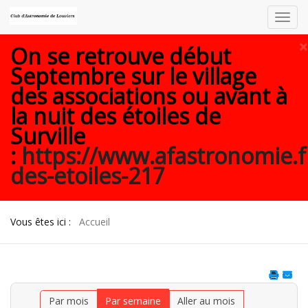
Toggl
navig
×
On se retrouve début
Septembre sur le village
des associations ou avant à
la nuit des étoiles de
Surville
:
https://www.afastronomie.f
des-etoiles-217
Vous êtes ici :
Accueil
Par mois
Par semaine
Aller au mois