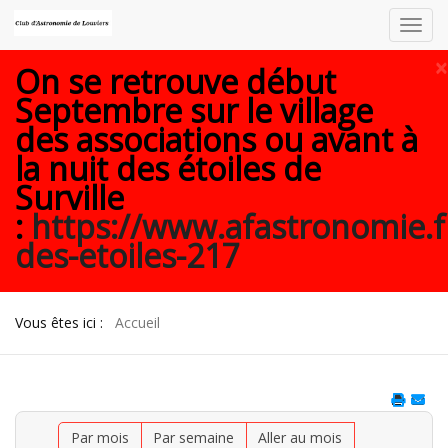
Toggl
navig
×
On se retrouve début
Septembre sur le village
des associations ou avant à
la nuit des étoiles de
Surville
:
https://www.afastronomie.f
des-etoiles-217
Vous êtes ici :
Accueil
Par mois
Par semaine
Aller au mois