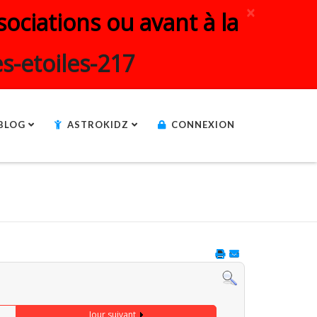
×
ociations ou avant à la
s-etoiles-217
BLOG
ASTROKIDZ
CONNEXION
Jour suivant