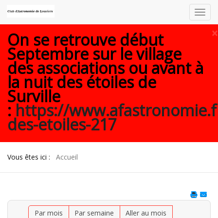
Toggl
navig
×
On se retrouve début
Septembre sur le village
des associations ou avant à
la nuit des étoiles de
Surville
:
https://www.afastronomie.f
des-etoiles-217
Vous êtes ici :
Accueil
Par mois
Par semaine
Aller au mois