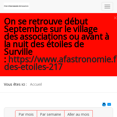
Toggl
navig
×
On se retrouve début
Septembre sur le village
des associations ou avant à
la nuit des étoiles de
Surville
:
https://www.afastronomie.f
des-etoiles-217
Vous êtes ici :
Accueil
Par mois
Par semaine
Aller au mois