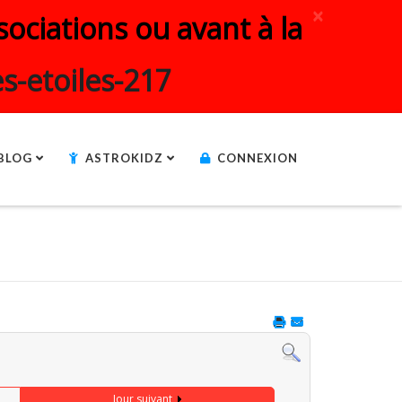
×
ociations ou avant à la
s-etoiles-217
BLOG
ASTROKIDZ
CONNEXION
Jour suivant