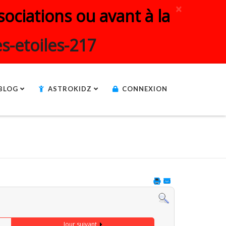
×
ociations ou avant à la
s-etoiles-217
BLOG
ASTROKIDZ
CONNEXION
Jour suivant