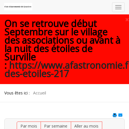
Toggl
navig
×
On se retrouve début
Septembre sur le village
des associations ou avant à
la nuit des étoiles de
Surville
:
https://www.afastronomie.f
des-etoiles-217
Vous êtes ici :
Accueil
Par mois
Par semaine
Aller au mois