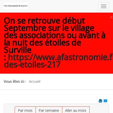
Toggl
navig
×
On se retrouve début
Septembre sur le village
des associations ou avant à
la nuit des étoiles de
Surville
:
https://www.afastronomie.f
des-etoiles-217
Vous êtes ici :
Accueil
Par mois
Par semaine
Aller au mois