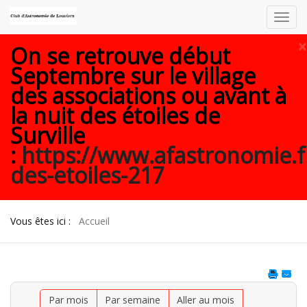
Toggl
navig
×
On se retrouve début
Septembre sur le village
des associations ou avant à
la nuit des étoiles de
Surville
:
https://www.afastronomie.f
des-etoiles-217
Vous êtes ici :
Accueil
Par mois
Par semaine
Aller au mois