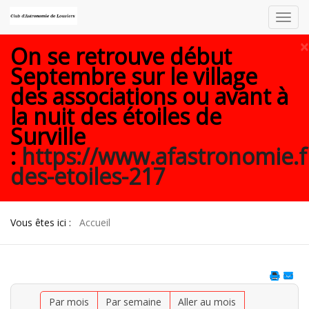
Toggl
navig
×
On se retrouve début
Septembre sur le village
des associations ou avant à
la nuit des étoiles de
Surville
:
https://www.afastronomie.f
des-etoiles-217
Vous êtes ici :
Accueil
Par mois
Par semaine
Aller au mois