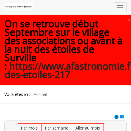
Toggl
navig
×
On se retrouve début
Septembre sur le village
des associations ou avant à
la nuit des étoiles de
Surville
:
https://www.afastronomie.f
des-etoiles-217
Vous êtes ici :
Accueil
Par mois
Par semaine
Aller au mois