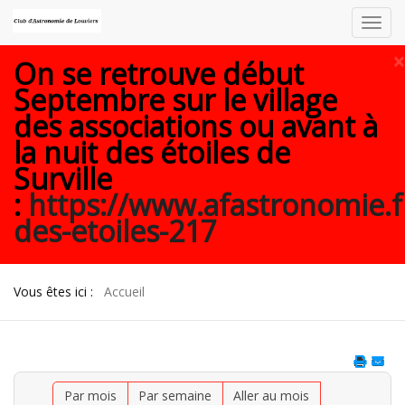
Toggl
navig
×
On se retrouve début
Septembre sur le village
des associations ou avant à
la nuit des étoiles de
Surville
:
https://www.afastronomie.f
des-etoiles-217
Vous êtes ici :
Accueil
Par mois
Par semaine
Aller au mois