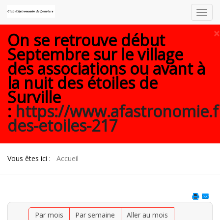
Toggl
navig
×
On se retrouve début
Septembre sur le village
des associations ou avant à
la nuit des étoiles de
Surville
:
https://www.afastronomie.f
des-etoiles-217
Vous êtes ici :
Accueil
Par mois
Par semaine
Aller au mois