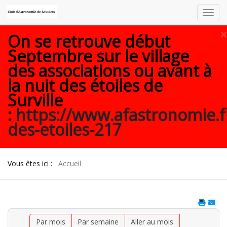
Toggl
navig
×
On se retrouve début
Septembre sur le village
des associations ou avant à
la nuit des étoiles de
Surville
:
https://www.afastronomie.f
des-etoiles-217
Vous êtes ici :
Accueil
Par mois
Par semaine
Aller au mois