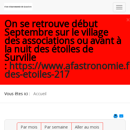
Toggl
navig
×
On se retrouve début
Septembre sur le village
des associations ou avant à
la nuit des étoiles de
Surville
:
https://www.afastronomie.f
des-etoiles-217
Vous êtes ici :
Accueil
Par mois
Par semaine
Aller au mois