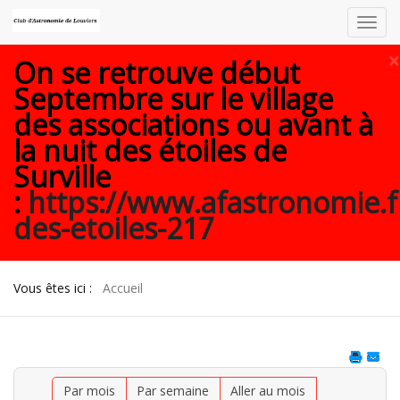
Toggl
navig
×
On se retrouve début
Septembre sur le village
des associations ou avant à
la nuit des étoiles de
Surville
:
https://www.afastronomie.f
des-etoiles-217
Vous êtes ici :
Accueil
Par mois
Par semaine
Aller au mois