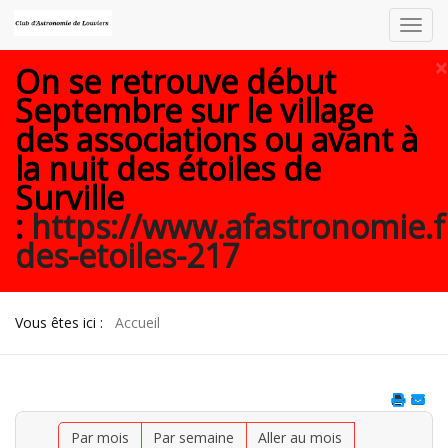
Toggl
navig
×
On se retrouve début
Septembre sur le village
des associations ou avant à
la nuit des étoiles de
Surville
:
https://www.afastronomie.f
des-etoiles-217
Vous êtes ici :
Accueil
Par mois
Par semaine
Aller au mois