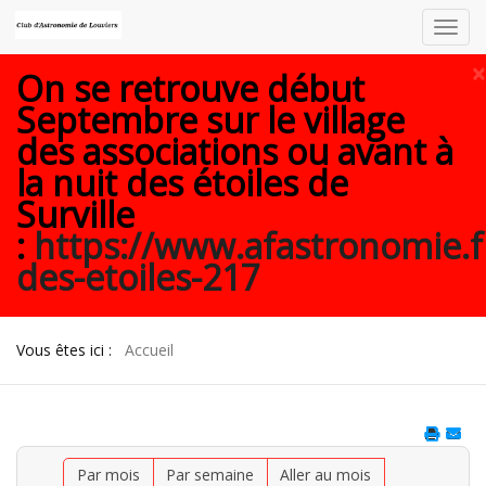
Toggl
navig
×
On se retrouve début
Septembre sur le village
des associations ou avant à
la nuit des étoiles de
Surville
:
https://www.afastronomie.f
des-etoiles-217
Vous êtes ici :
Accueil
Par mois
Par semaine
Aller au mois