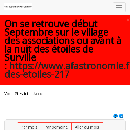
Toggl
navig
×
On se retrouve début
Septembre sur le village
des associations ou avant à
la nuit des étoiles de
Surville
:
https://www.afastronomie.f
des-etoiles-217
Vous êtes ici :
Accueil
Par mois
Par semaine
Aller au mois