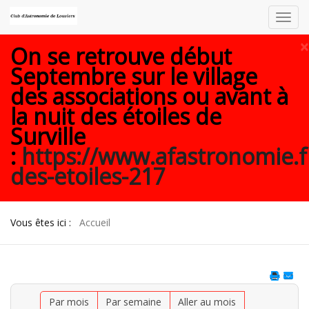
Toggl
navig
×
On se retrouve début
Septembre sur le village
des associations ou avant à
la nuit des étoiles de
Surville
:
https://www.afastronomie.f
des-etoiles-217
Vous êtes ici :
Accueil
Par mois
Par semaine
Aller au mois