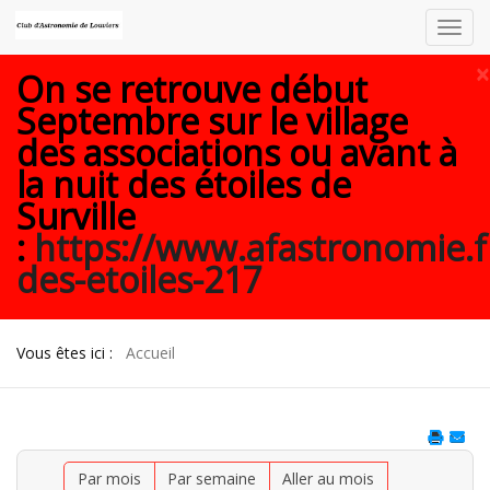
Toggl
navig
×
On se retrouve début
Septembre sur le village
des associations ou avant à
la nuit des étoiles de
Surville
:
https://www.afastronomie.f
des-etoiles-217
Vous êtes ici :
Accueil
Par mois
Par semaine
Aller au mois