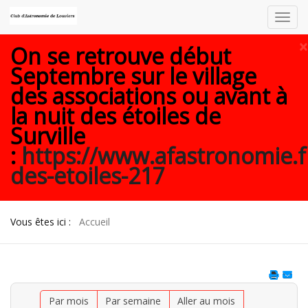
Toggl
navig
×
On se retrouve début
Septembre sur le village
des associations ou avant à
la nuit des étoiles de
Surville
:
https://www.afastronomie.f
des-etoiles-217
Vous êtes ici :
Accueil
Par mois
Par semaine
Aller au mois