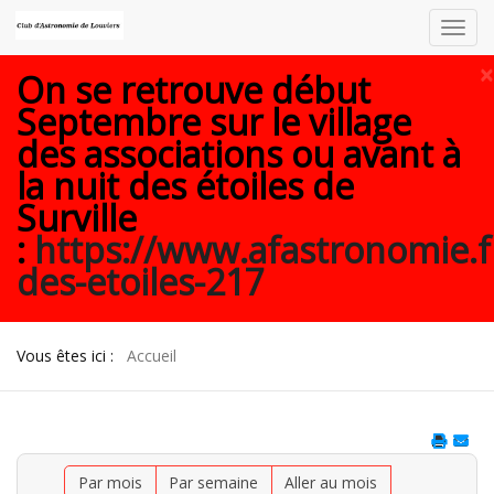
Toggl
navig
×
On se retrouve début
Septembre sur le village
des associations ou avant à
la nuit des étoiles de
Surville
:
https://www.afastronomie.f
des-etoiles-217
Vous êtes ici :
Accueil
Par mois
Par semaine
Aller au mois