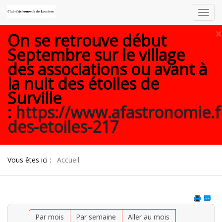
Toggl
navig
×
On se retrouve début
Septembre sur le village
des associations ou avant à
la nuit des étoiles de
Surville
:
https://www.afastronomie.f
des-etoiles-217
Vous êtes ici :
Accueil
Par mois
Par semaine
Aller au mois